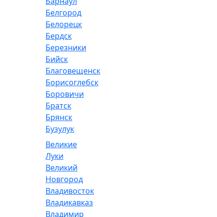
Барнаул
Белгород
Белорецк
Бердск
Березники
Бийск
Благовещенск
Борисоглебск
Боровичи
Братск
Брянск
Бузулук
Великие
Луки
Великий
Новгород
Владивосток
Владикавказ
Владимир